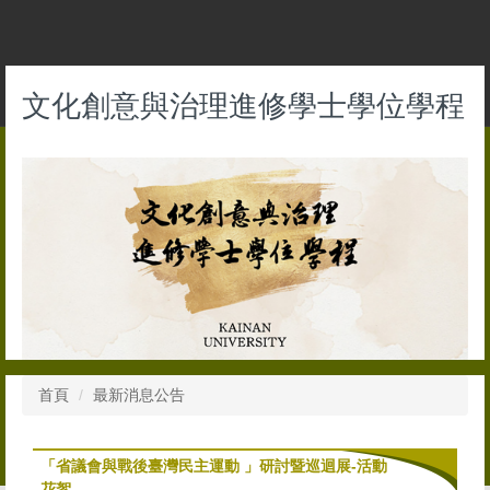
跳
到
主
要
文化創意與治理進修學士學位學程
內
容
區
首頁
最新消息公告
「省議會與戰後臺灣民主運動 」研討暨巡迴展-活動
花絮