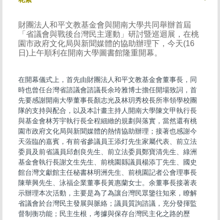
財團法人和平文教基金會與開南大學共同舉辦首屆
「省議會與戰後台灣民主運動」研討暨巡迴展，在桃
園市政府文化局與新聞媒體的協助辦理下，今天(16
日)上午順利在開南大學圖書館隆重開幕。
在開幕儀式上，首先由財團法人和平文教基金會董事長，同
時也曾任台灣省諮議會諮議長余玲雅博士擔任開場致詞，首
先要感謝開南大學董事長顏志光及林玥秀校長所率領學校團
隊的支持與配合，以及本計畫主持人開南大學陳文甲執行長
與基金會林芳宇執行長全程細緻的規劃與落實，當然還有桃
園市政府文化局與新聞媒體的熱情協助辦理；接著也感謝今
天蒞臨的嘉賓，有前省參議員王添灯先生家屬代表、前立法
委員及前省議員邱創良先生、前立法委員鄭寶清先生、綠洲
基金會執行長謝文生先生、前桃園縣議員楊添丁先生、國史
館台灣文獻館主任秘書林明洲先生、前桃園記者公會理事長
陳華興先生、泳福企業董事長黃惠蘭女士。余董事長接著表
示辦理本次活動，主要是為了為讓台灣民眾鑒往知來，瞭解
省議會於台灣民主發展與脈絡；議員質詢諮議，充分發揮監
督制衡功能；民主生根，考據與保存台灣民主化之路的歷