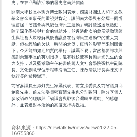
史，在在凸顯該活動的歷史意義與價值。
開南大學校長林玥秀博士致詞表示，感謝財團法人和平文教
基金會余董事長的重視與肯定，讓開南大學與有榮焉一同辦
理首屆「省議會與戰後台灣民主運動」研討暨巡迴展活動，
除了深化學校與社會的鏈結外，並透過此次的參展活動讓師
生與社會大眾瞭解戰後省議會在台灣民主運動中的重大貢
獻。但在經驗的欠缺，時間的倉促，疫情的影響等限制因素
下，今天能夠如期如質的舉行，誠屬不易，當然都要歸功與
感謝余董事長的英明指導，還有我校董事長顏志光先生的全
力支持，以及藍孝勤主任秘書統籌人文社會學院張執中副院
長、文化創意學位學程李汾陽主任、陳啟清執行長與陳文甲
執行長的積極辦理。
前省參議員王添灯先生家屬代表、前立法委員及前省議員邱
創良先生、前立法委員鄭寶清先生也分別致詞，除分享個人
參政議政的經驗與「省議會與戰後台灣民主運動」的感想
外，並表達對本活動的高度支持與祝福。
資料來源：https://newtalk.tw/news/view/2022-05-
16/755860