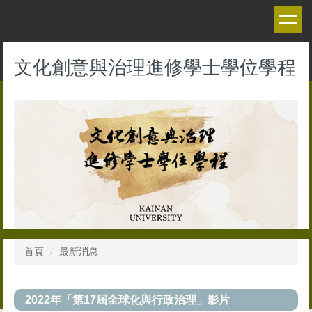
跳
到
主
要
文化創意與治理進修學士學位學程
內
容
區
首頁
最新消息
2022年「第17屆全球化與行政治理」影片