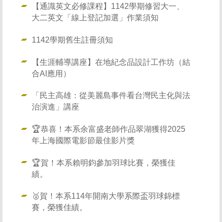
【通識英文必修課程】1142學期修習大一、
大二英文「線上登記加選」作業須知
1142學期舊生註冊須知
【生涯輔導講座】在地紀念品設計工作坊（結
合AI應用）
「民主高雄：從美麗島事件看台灣民主化與法
治演進」講座
🏆恭喜！本系余富盛老師作品翠湖獲得2025
年上海國際電影節最佳影片獎
🏆賀！本系賴明鈞參加羽球比賽，榮獲佳
績。
🥈賀！本系114年開南大學系際盃羽球錦標
賽，榮獲佳績。