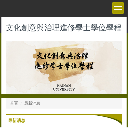
跳
到
主
要
文化創意與治理進修學士學位學程
內
容
區
首頁
最新消息
最新消息