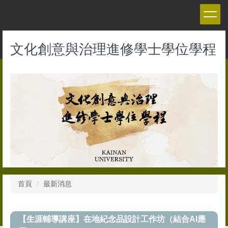
跳
到
主
要
文化創意與治理進修學士學位學程
內
容
區
首頁
最新消息
【生涯輔導講座】在地紀念品設計工作坊（結合AI應