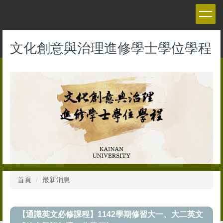
跳
到
主
要
文化創意與治理進修學士學位學程
內
容
區
首頁
最新消息
【通識英文必修課程】1142學期修習大一、大二英文