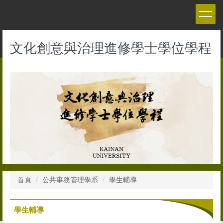
跳
到
主
要
文化創意與治理進修學士學位學程
內
容
區
首頁
公共事務管理學系
學生輔導
學生輔導