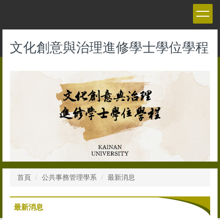
跳
到
主
要
文化創意與治理進修學士學位學程
內
容
區
首頁
公共事務管理學系
最新消息
最新消息