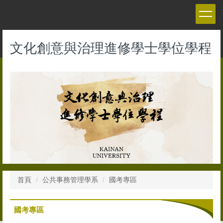
跳
到
主
要
文化創意與治理進修學士學位學程
內
容
區
首頁
公共事務管理學系
國考專區
國考專區