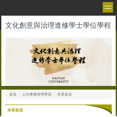
跳
到
主
要
文化創意與治理進修學士學位學程
內
容
區
首頁
公共事務管理學系
本系首頁
本系首頁