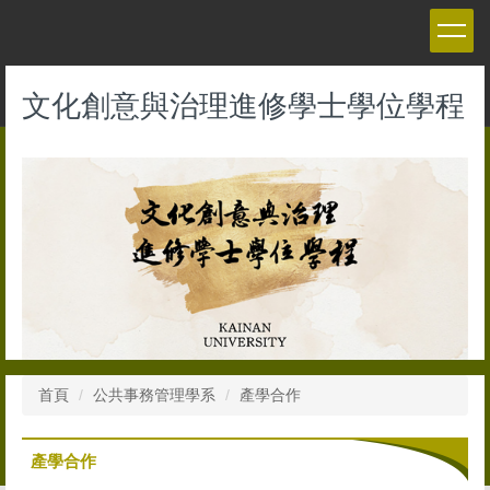
跳
到
主
要
文化創意與治理進修學士學位學程
內
容
區
首頁
公共事務管理學系
產學合作
產學合作