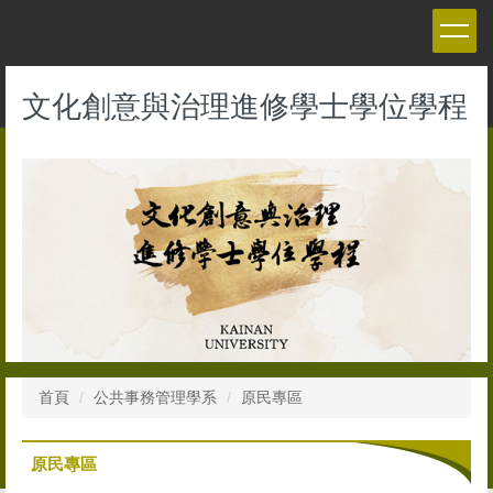
跳
到
主
要
文化創意與治理進修學士學位學程
內
容
區
首頁
公共事務管理學系
原民專區
原民專區